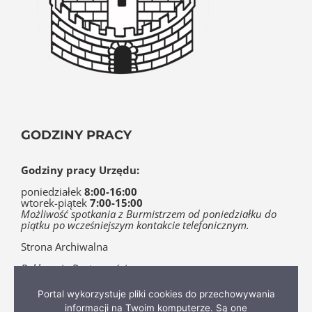
GODZINY PRACY
Godziny pracy Urzędu:
poniedziałek
8:00-16:00
wtorek-piątek
7:00-15:00
Możliwość spotkania z Burmistrzem od poniedziałku do
piątku po wcześniejszym kontakcie telefonicznym.
Strona Archiwalna
Deklaracja Dostępności
Pomocnik
Portal wykorzystuje pliki cookies do przechowywania
informacji na Twoim komputerze. Są one