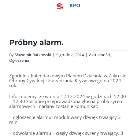
KPO
Zadania realizowane z państwowych funduszy celowych
Zadania realizowane z budżetu województwa lubuskieg
Rządowy Fundusz Rozwoju Dróg
Próbny alarm.
Polski Ład
By
Sławomir Batkowski
|
9 grudnia, 2024
|
Aktualności
,
Ogłoszenia
KPO
Zgodnie z Kalendarzowym Planem Działania w Zakresie
Obrony Cywilnej i Zarządzania Kryzysowego na 2024
Inne Źródła
rok.
Informujemy, że w dniu 12.12.2024 w godzinach 12:00
– 12:30 zostanie przeprowadzona głośna próba syren
alarmowych i nadany zostanie komunikat:
Parafia Drągowina
– ogłoszenie alarmu- modulowany dźwięk trwający 3
Parafia Nowogród Bobrzański
min.
Inwestycje
– odwołanie alarmu – ciągły dźwięk syreny trwający. 3