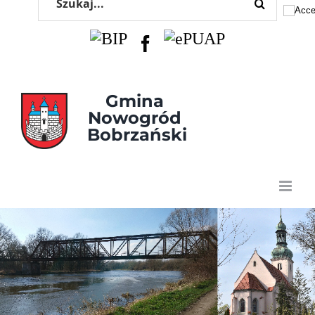
Przejdź
do
zawartości
BIP
Facebook
EPUAP
Gmina 
Nowogród 
Bobrzański